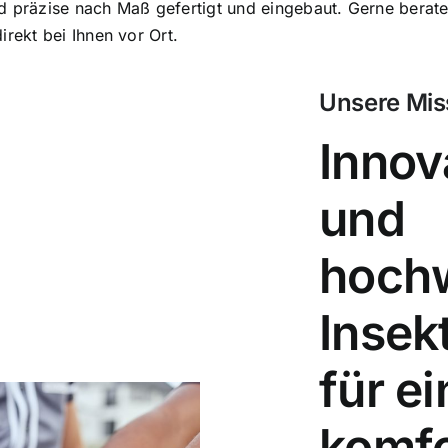
d präzise nach Maß gefertigt und eingebaut. Gerne berate
irekt bei Ihnen vor Ort.
Unsere Mis
Innov
und
hoch
Insek
für ei
komfo