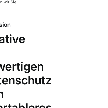
n wir Sie
sion
ative
wertigen
tenschutz
n
rtableres