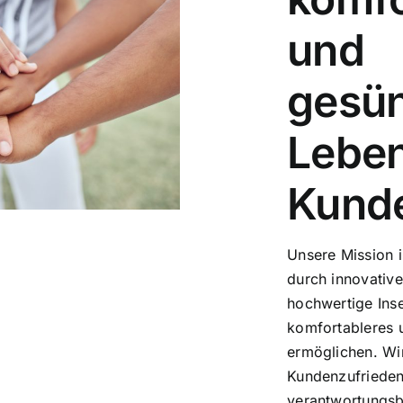
und
gesü
Leben
Kund
Unsere Mission i
durch innovative
hochwertige Ins
komfortableres 
ermöglichen. Wi
Kundenzufrieden
verantwortungs